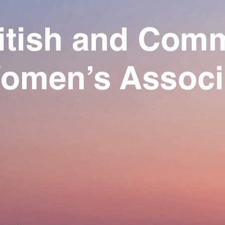
Exporter les lignes sélectionnées
Exporter toutes les colonnes
Exporter uniquement les colonnes affichées
Menu
Ajoutez un logo, un bouton, des réseaux sociaux
Cliquez pour éditer
Our Association
▴
▾
Activities
▴
▾
Join us
▴
▾
Se connecter