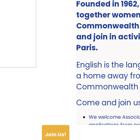
Founded in 1962
together women 
Commonwealth ro
and join in activ
Paris.
English is the la
a home away fr
Commonwealth
Come and join u
We welcome Associ
applications from
Join Us!