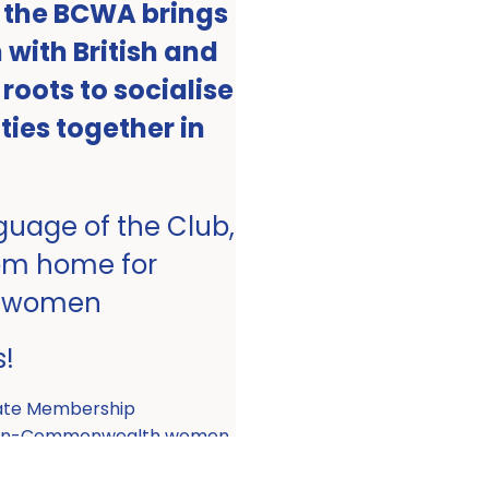
, the BCWA brings
with British and
ots to socialise
ities together in
nguage of the Club,
om home for
 women
s!
ate Membership
 non-Commonwealth women.