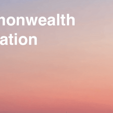
Our Association
▴
▾
Activities
▴
▾
Join us
▴
▾