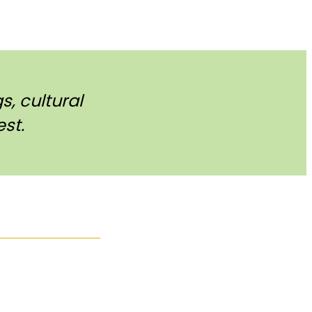
, cultural
st.