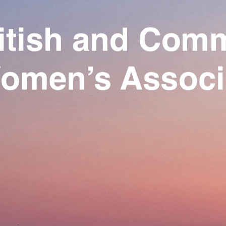
Exporter les lignes sélectionnées
Exporter toutes les colonnes
Exporter uniquement les colonnes affichées
Menu
Ajoutez un logo, un bouton, des réseaux sociaux
Cliquez pour éditer