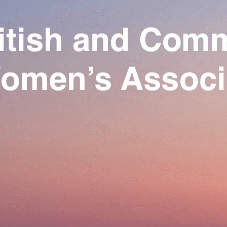
Exporter les lignes sélectionnées
Exporter toutes les colonnes
Exporter uniquement les colonnes affichées
Menu
Ajoutez un logo, un bouton, des réseaux sociaux
Cliquez pour éditer
Our Association
▴
▾
Activities
▴
▾
Join us
▴
▾
Se connecter