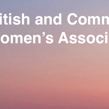
Exporter les lignes sélectionnées
Exporter toutes les colonnes
Exporter uniquement les colonnes affichées
Menu
Ajoutez un logo, un bouton, des réseaux sociaux
Cliquez pour éditer
Our Association
▴
▾
Activities
▴
▾
Join us
▴
▾
Se connecter