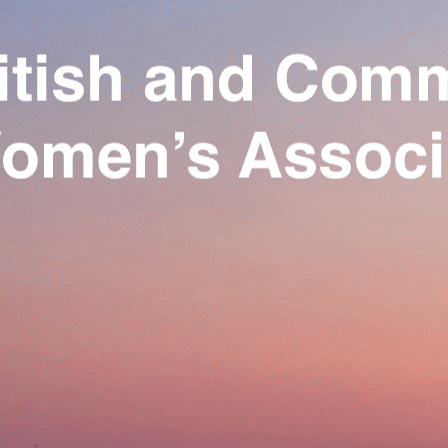
Exporter les lignes sélectionnées
Exporter toutes les colonnes
Exporter uniquement les colonnes affichées
Menu
Ajoutez un logo, un bouton, des réseaux sociaux
Cliquez pour éditer
Our Association
▴
▾
Activities
▴
▾
Join us
▴
▾
Se connecter