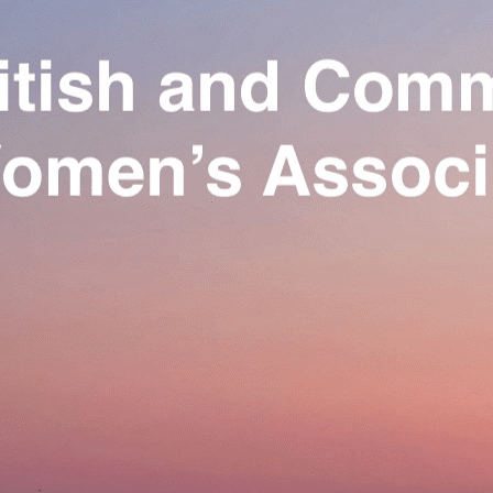
Exporter les lignes sélectionnées
Exporter toutes les colonnes
Exporter uniquement les colonnes affichées
Menu
Ajoutez un logo, un bouton, des réseaux sociaux
Cliquez pour éditer
Our Association
▴
▾
Activities
▴
▾
Join us
▴
▾
Se connecter