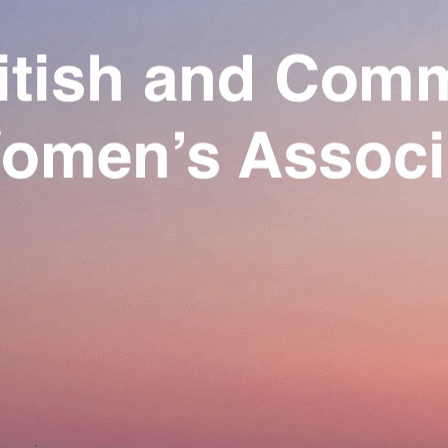
Exporter les lignes sélectionnées
Exporter toutes les colonnes
Exporter uniquement les colonnes affichées
Menu
Ajoutez un logo, un bouton, des réseaux sociaux
Cliquez pour éditer
Our Association
▴
▾
Activities
▴
▾
Join us
▴
▾
Se connecter