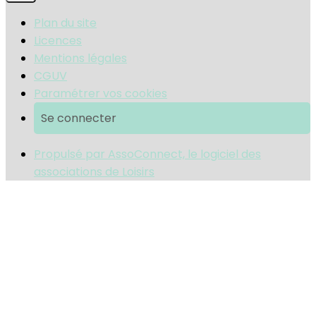
Plan du site
Licences
Mentions légales
CGUV
Paramétrer vos cookies
Se connecter
Propulsé par AssoConnect, le logiciel des
associations de Loisirs