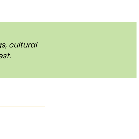
, cultural
st.