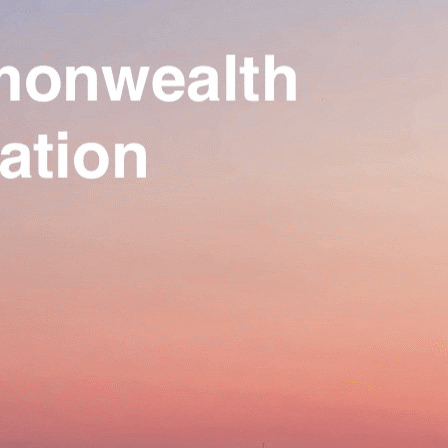
Our Association
▴
▾
Activities
▴
▾
Join us
▴
▾