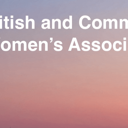
Exporter les lignes sélectionnées
Exporter toutes les colonnes
Exporter uniquement les colonnes affichées
Menu
Ajoutez un logo, un bouton, des réseaux sociaux
Cliquez pour éditer