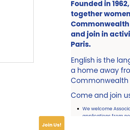
Founded in 1962
together women 
Commonwealth ro
and join in activ
Paris.
English is the la
a home away fr
Commonwealth
Come and join u
We welcome Associ
applications from
Join Us!