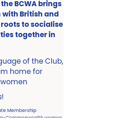
, the BCWA brings
with British and
ots to socialise
ities together in
nguage of the Club,
om home for
 women
s!
ate Membership
 non-Commonwealth women.