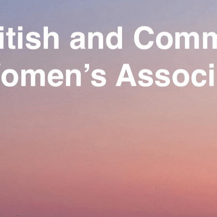
Exporter les lignes sélectionnées
Exporter toutes les colonnes
Exporter uniquement les colonnes affichées
Menu
Ajoutez un logo, un bouton, des réseaux sociaux
Cliquez pour éditer
Our Association
▴
▾
Activities
▴
▾
Join us
▴
▾
Se connecter