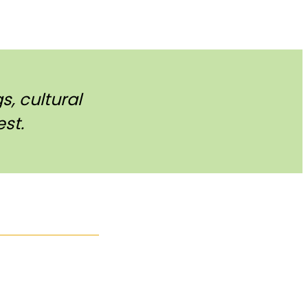
, cultural
st.