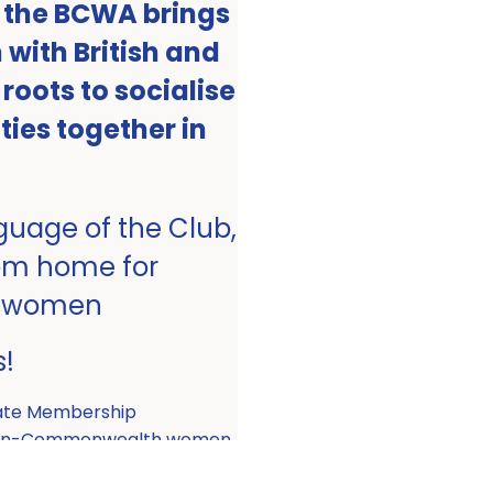
, the BCWA brings
with British and
ots to socialise
ities together in
nguage of the Club,
om home for
 women
s!
ate Membership
 non-Commonwealth women.