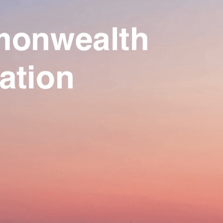
Our Association
▴
▾
Activities
▴
▾
Join us
▴
▾