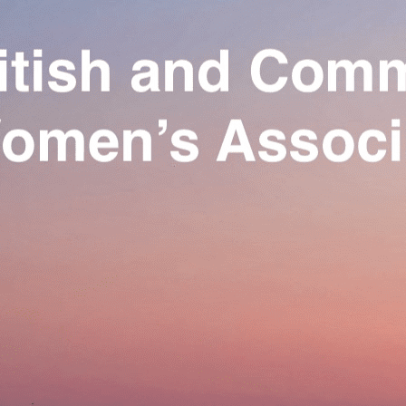
Exporter les lignes sélectionnées
Exporter toutes les colonnes
Exporter uniquement les colonnes affichées
Menu
Ajoutez un logo, un bouton, des réseaux sociaux
Cliquez pour éditer