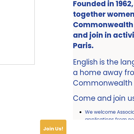
Founded in 1962
together women 
Commonwealth ro
and join in activ
Paris.
English is the la
a home away fr
Commonwealth
Come and join u
We welcome Associ
applications from
Join Us!