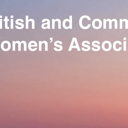
Exporter les lignes sélectionnées
Exporter toutes les colonnes
Exporter uniquement les colonnes affichées
Menu
Ajoutez un logo, un bouton, des réseaux sociaux
Cliquez pour éditer