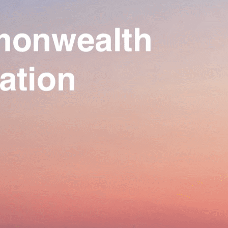
Our Association
▴
▾
Activities
▴
▾
Join us
▴
▾