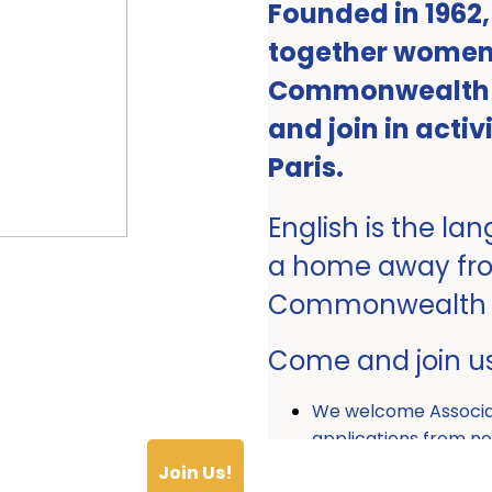
Founded in 1962
together women 
Commonwealth ro
and join in activ
Paris.
English is the la
a home away fr
Commonwealth
Come and join u
We welcome Associ
applications from
Join Us!