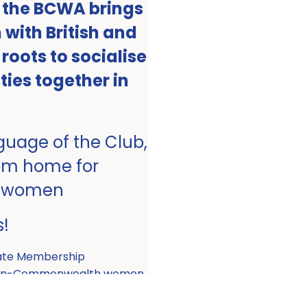
, the BCWA brings
with British and
ots to socialise
ities together in
nguage of the Club,
om home for
 women
s!
ate Membership
 non-Commonwealth women.