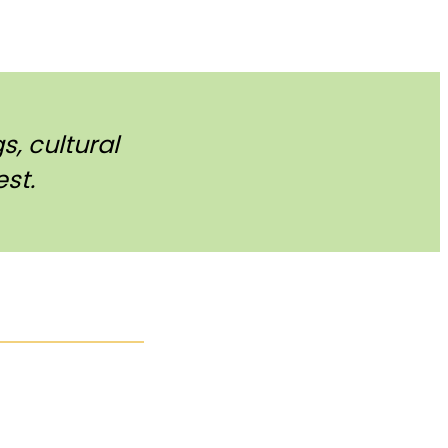
, cultural
st.