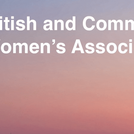
Exporter les lignes sélectionnées
Exporter toutes les colonnes
Exporter uniquement les colonnes affichées
Menu
Ajoutez un logo, un bouton, des réseaux sociaux
Cliquez pour éditer
Our Association
▴
▾
Activities
▴
▾
Join us
▴
▾
Se connecter