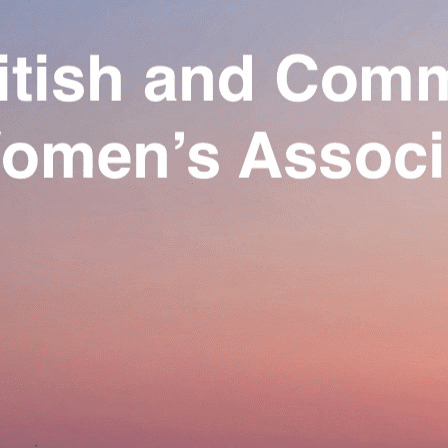
Exporter les lignes sélectionnées
Exporter toutes les colonnes
Exporter uniquement les colonnes affichées
Menu
Ajoutez un logo, un bouton, des réseaux sociaux
Cliquez pour éditer
Our Association
▴
▾
Activities
▴
▾
Join us
▴
▾
Se connecter