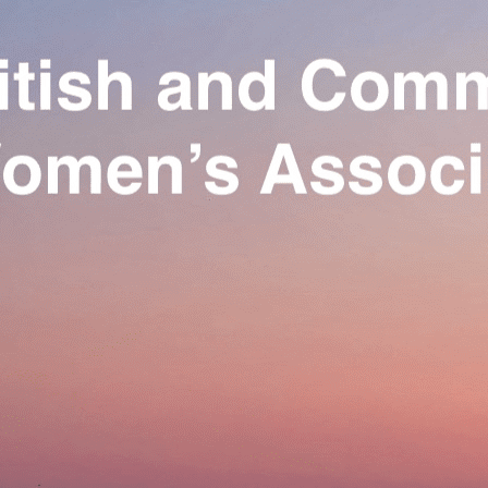
Exporter les lignes sélectionnées
Exporter toutes les colonnes
Exporter uniquement les colonnes affichées
Menu
Ajoutez un logo, un bouton, des réseaux sociaux
Cliquez pour éditer
Our Association
▴
▾
Activities
▴
▾
Join us
▴
▾
Se connecter