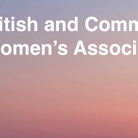
Exporter les lignes sélectionnées
Exporter toutes les colonnes
Exporter uniquement les colonnes affichées
Menu
Ajoutez un logo, un bouton, des réseaux sociaux
Cliquez pour éditer
Our Association
▴
▾
Activities
▴
▾
Join us
▴
▾
Se connecter