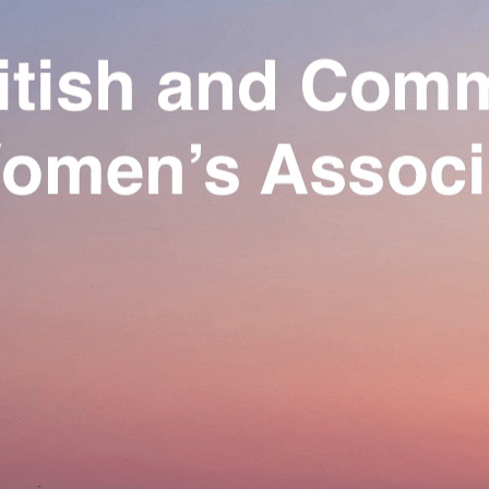
Exporter les lignes sélectionnées
Exporter toutes les colonnes
Exporter uniquement les colonnes affichées
Menu
Ajoutez un logo, un bouton, des réseaux sociaux
Cliquez pour éditer
Our Association
▴
▾
Activities
▴
▾
Join us
▴
▾
Se connecter