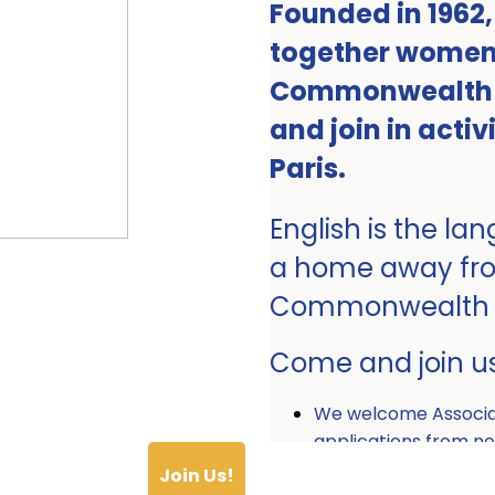
Founded in 1962
together women 
Commonwealth ro
and join in activ
Paris.
English is the la
a home away fr
Commonwealth
Come and join u
We welcome Associ
applications from
Join Us!