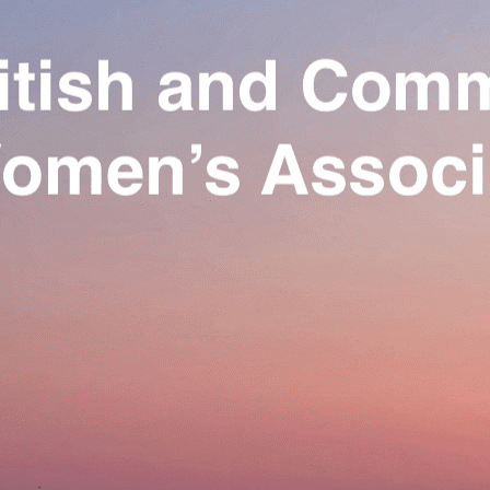
Exporter les lignes sélectionnées
Exporter toutes les colonnes
Exporter uniquement les colonnes affichées
Menu
Ajoutez un logo, un bouton, des réseaux sociaux
Cliquez pour éditer