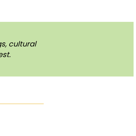
, cultural
st.