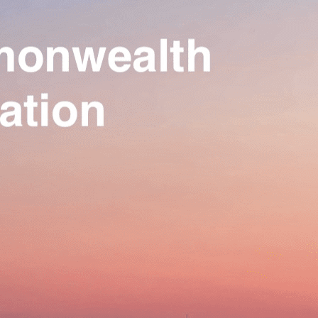
Our Association
▴
▾
Activities
▴
▾
Join us
▴
▾