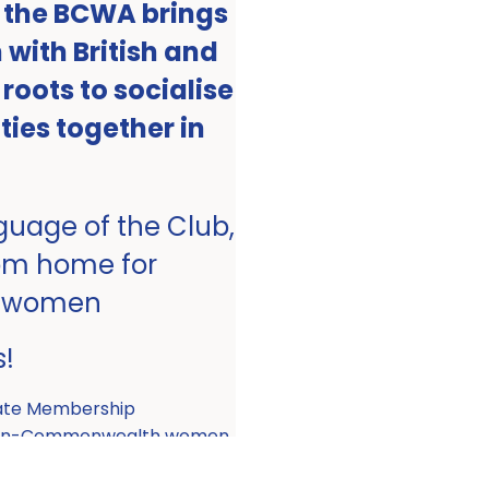
, the BCWA brings
with British and
ots to socialise
ities together in
nguage of the Club,
om home for
 women
s!
ate Membership
 non-Commonwealth women.