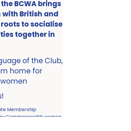
, the BCWA brings
with British and
ots to socialise
ities together in
nguage of the Club,
om home for
 women
s!
ate Membership
 non-Commonwealth women.