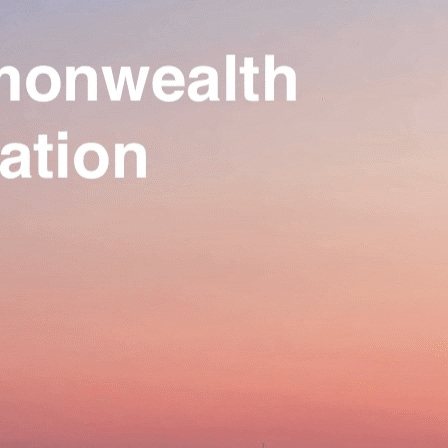
Our Association
▴
▾
Activities
▴
▾
Join us
▴
▾