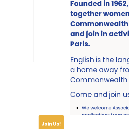
Founded in 1962
together women 
Commonwealth ro
and join in activ
Paris.
English is the la
a home away fr
Commonwealth
Come and join u
We welcome Associ
applications from
Join Us!