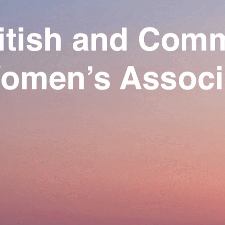
Exporter les lignes sélectionnées
Exporter toutes les colonnes
Exporter uniquement les colonnes affichées
Menu
Ajoutez un logo, un bouton, des réseaux sociaux
Cliquez pour éditer