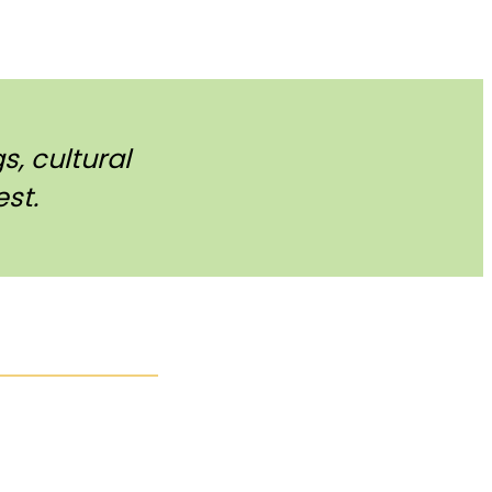
, cultural
st.