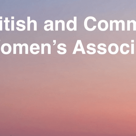
Exporter les lignes sélectionnées
Exporter toutes les colonnes
Exporter uniquement les colonnes affichées
Menu
Ajoutez un logo, un bouton, des réseaux sociaux
Cliquez pour éditer
Our Association
▴
▾
Activities
▴
▾
Join us
▴
▾
Se connecter