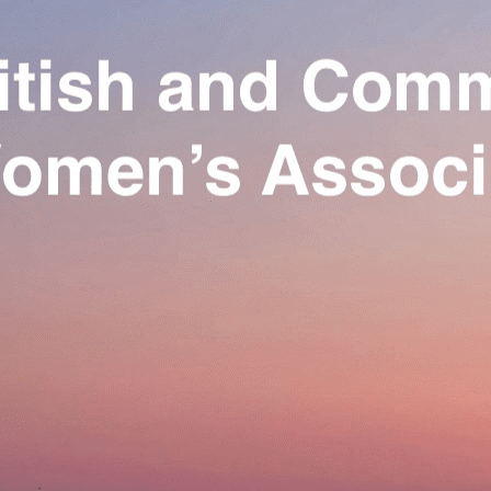
Exporter les lignes sélectionnées
Exporter toutes les colonnes
Exporter uniquement les colonnes affichées
Menu
Ajoutez un logo, un bouton, des réseaux sociaux
Cliquez pour éditer
Our Association
▴
▾
Activities
▴
▾
Join us
▴
▾
Se connecter