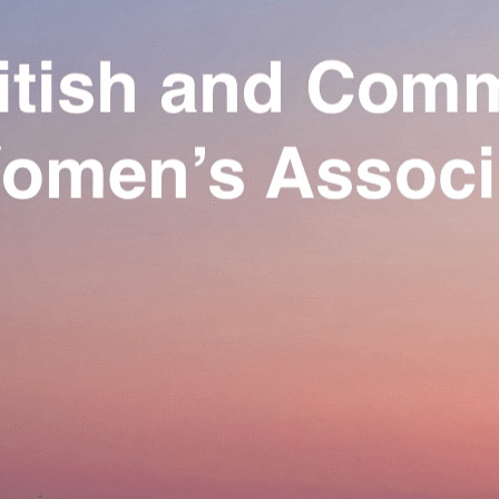
Exporter les lignes sélectionnées
Exporter toutes les colonnes
Exporter uniquement les colonnes affichées
Menu
Ajoutez un logo, un bouton, des réseaux sociaux
Cliquez pour éditer
Our Association
▴
▾
Activities
▴
▾
Join us
▴
▾
Se connecter