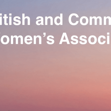
Exporter les lignes sélectionnées
Exporter toutes les colonnes
Exporter uniquement les colonnes affichées
Menu
Ajoutez un logo, un bouton, des réseaux sociaux
Cliquez pour éditer
Our Association
▴
▾
Activities
▴
▾
Join us
▴
▾
Se connecter