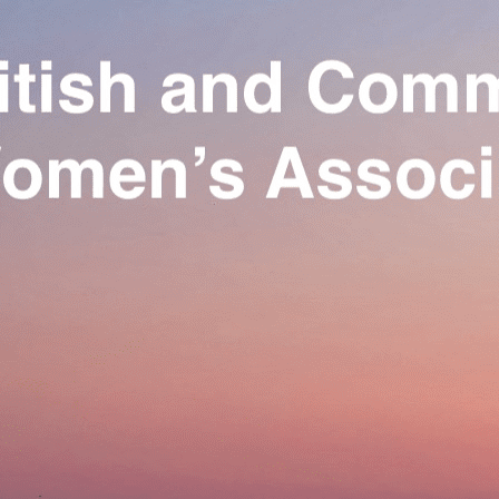
Exporter les lignes sélectionnées
Exporter toutes les colonnes
Exporter uniquement les colonnes affichées
Menu
Ajoutez un logo, un bouton, des réseaux sociaux
Cliquez pour éditer
Our Association
▴
▾
Activities
▴
▾
Join us
▴
▾
Se connecter