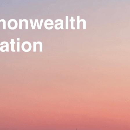
Our Association
▴
▾
Activities
▴
▾
Join us
▴
▾