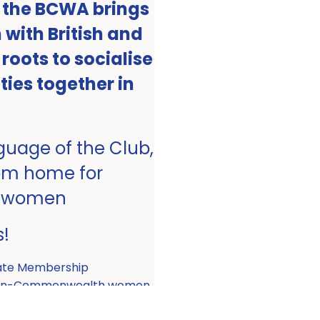
, the BCWA brings
with British and
ots to socialise
ities together in
nguage of the Club,
om home for
 women
s!
ate Membership
 non-Commonwealth women.