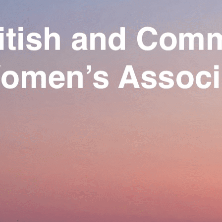
Exporter les lignes sélectionnées
Exporter toutes les colonnes
Exporter uniquement les colonnes affichées
Menu
Ajoutez un logo, un bouton, des réseaux sociaux
Cliquez pour éditer