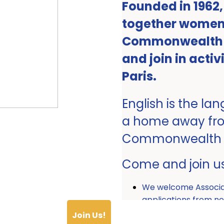
Founded in 1962
together women 
Commonwealth ro
and join in activ
Paris.
English is the la
a home away fr
Commonwealth
Come and join u
We welcome Associ
applications from
Join Us!