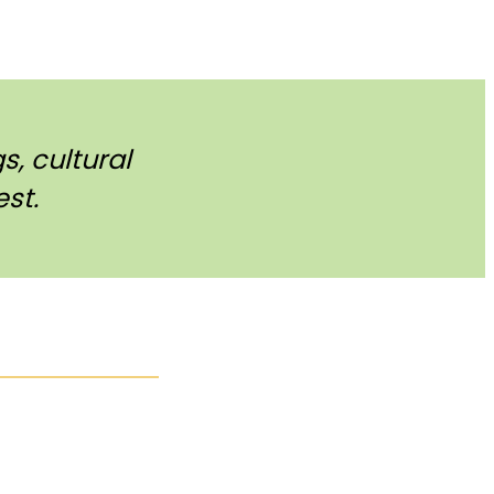
, cultural
st.