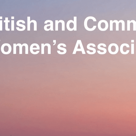
Exporter les lignes sélectionnées
Exporter toutes les colonnes
Exporter uniquement les colonnes affichées
Menu
Ajoutez un logo, un bouton, des réseaux sociaux
Cliquez pour éditer
Our Association
▴
▾
Activities
▴
▾
Join us
▴
▾
Se connecter