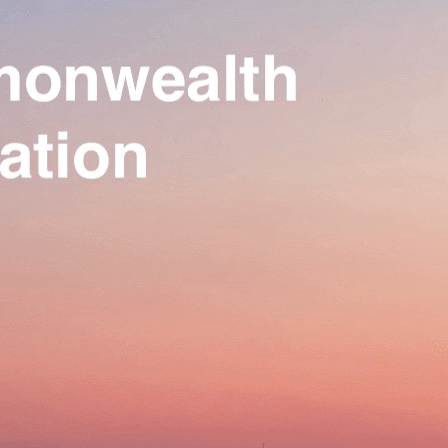
Our Association
▴
▾
Activities
▴
▾
Join us
▴
▾