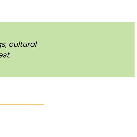
, cultural
st.