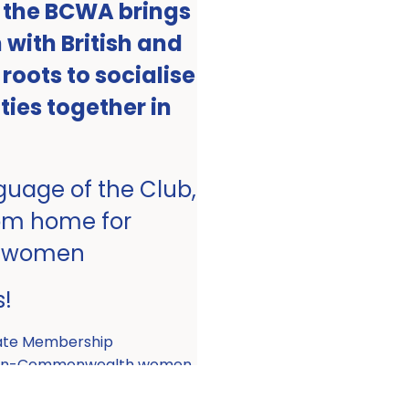
, the BCWA brings
with British and
ots to socialise
ities together in
nguage of the Club,
om home for
 women
s!
ate Membership
 non-Commonwealth women.