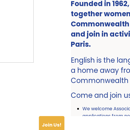
Founded in 1962
together women 
Commonwealth ro
and join in activ
Paris.
English is the la
a home away fr
Commonwealth
Come and join u
We welcome Associ
applications from
Join Us!