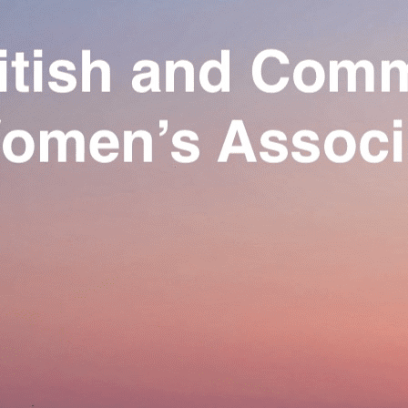
Exporter les lignes sélectionnées
Exporter toutes les colonnes
Exporter uniquement les colonnes affichées
Menu
Ajoutez un logo, un bouton, des réseaux sociaux
Cliquez pour éditer