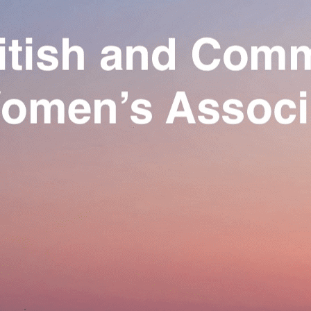
Exporter les lignes sélectionnées
Exporter toutes les colonnes
Exporter uniquement les colonnes affichées
Menu
Ajoutez un logo, un bouton, des réseaux sociaux
Cliquez pour éditer
Our Association
▴
▾
Activities
▴
▾
Join us
▴
▾
Se connecter