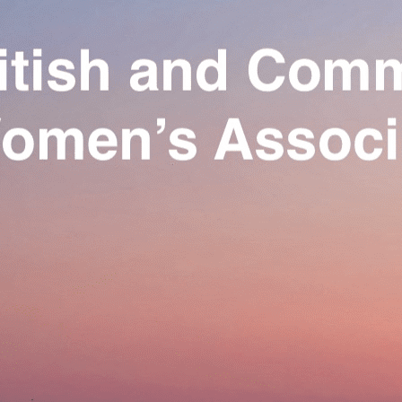
Exporter les lignes sélectionnées
Exporter toutes les colonnes
Exporter uniquement les colonnes affichées
Menu
Ajoutez un logo, un bouton, des réseaux sociaux
Cliquez pour éditer