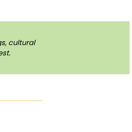
, cultural
st.