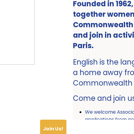
Founded in 1962
together women 
Commonwealth ro
and join in activ
Paris.
English is the la
a home away fr
Commonwealth
Come and join u
We welcome Associ
applications from
Join Us!