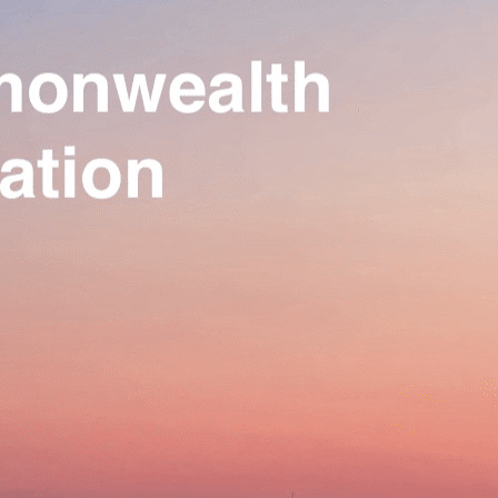
Our Association
▴
▾
Activities
▴
▾
Join us
▴
▾