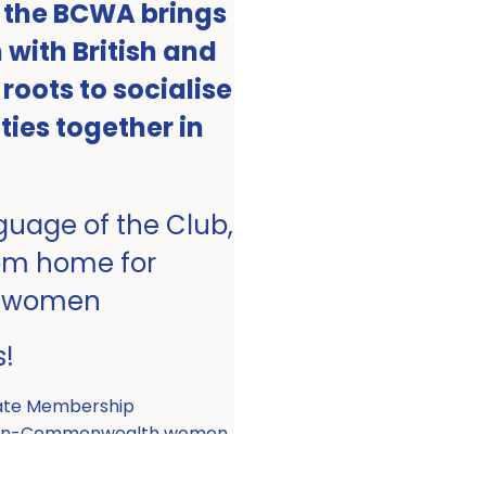
, the BCWA brings
with British and
ots to socialise
ities together in
nguage of the Club,
om home for
 women
s!
ate Membership
 non-Commonwealth women.