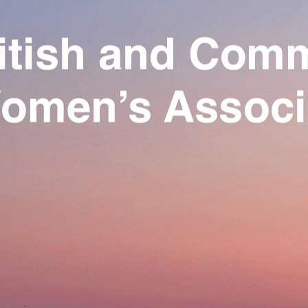
Exporter les lignes sélectionnées
Exporter toutes les colonnes
Exporter uniquement les colonnes affichées
Menu
Ajoutez un logo, un bouton, des réseaux sociaux
Cliquez pour éditer
Our Association
▴
▾
Activities
▴
▾
Join us
▴
▾
Se connecter