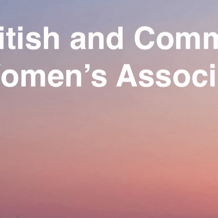
Exporter les lignes sélectionnées
Exporter toutes les colonnes
Exporter uniquement les colonnes affichées
Menu
Ajoutez un logo, un bouton, des réseaux sociaux
Cliquez pour éditer