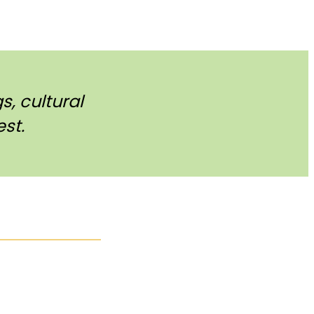
, cultural
st.