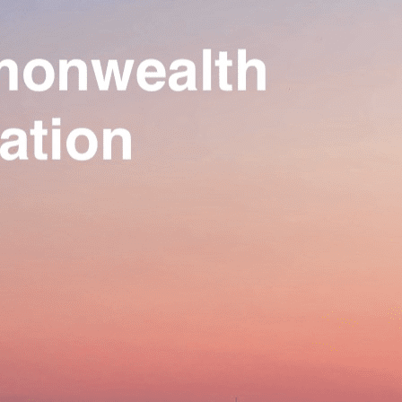
Our Association
▴
▾
Activities
▴
▾
Join us
▴
▾