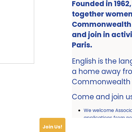
Founded in 1962
together women 
Commonwealth ro
and join in activ
Paris.
English is the la
a home away fr
Commonwealth
Come and join u
We welcome Associ
applications from
Join Us!