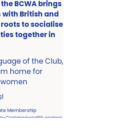
, the BCWA brings
with British and
ots to socialise
ities together in
nguage of the Club,
om home for
 women
s!
ate Membership
 non-Commonwealth women.