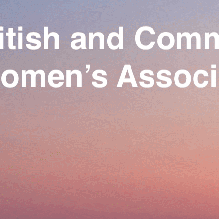
Exporter les lignes sélectionnées
Exporter toutes les colonnes
Exporter uniquement les colonnes affichées
Menu
Ajoutez un logo, un bouton, des réseaux sociaux
Cliquez pour éditer
Our Association
▴
▾
Activities
▴
▾
Join us
▴
▾
Se connecter