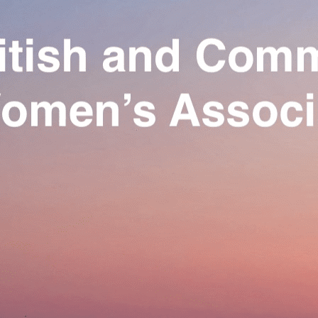
Exporter les lignes sélectionnées
Exporter toutes les colonnes
Exporter uniquement les colonnes affichées
Menu
Ajoutez un logo, un bouton, des réseaux sociaux
Cliquez pour éditer
Our Association
▴
▾
Activities
▴
▾
Join us
▴
▾
Se connecter