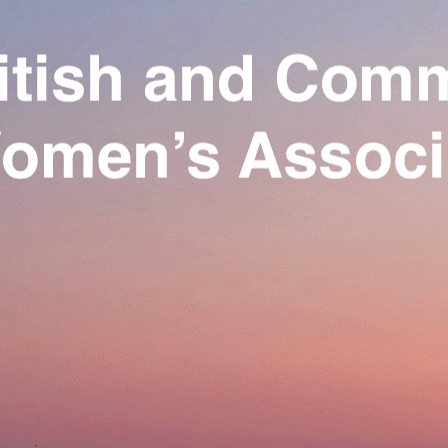
Exporter les lignes sélectionnées
Exporter toutes les colonnes
Exporter uniquement les colonnes affichées
Menu
Ajoutez un logo, un bouton, des réseaux sociaux
Cliquez pour éditer
Our Association
▴
▾
Activities
▴
▾
Join us
▴
▾
Se connecter