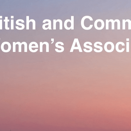
Exporter les lignes sélectionnées
Exporter toutes les colonnes
Exporter uniquement les colonnes affichées
Menu
Ajoutez un logo, un bouton, des réseaux sociaux
Cliquez pour éditer
Our Association
▴
▾
Activities
▴
▾
Join us
▴
▾
Se connecter