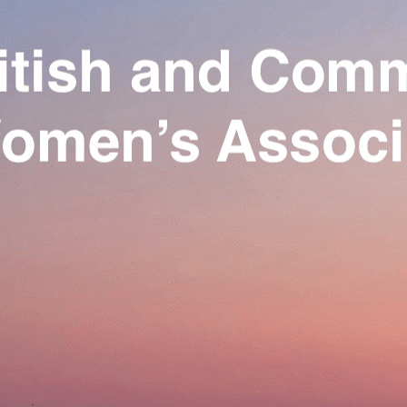
Exporter les lignes sélectionnées
Exporter toutes les colonnes
Exporter uniquement les colonnes affichées
Menu
Ajoutez un logo, un bouton, des réseaux sociaux
Cliquez pour éditer