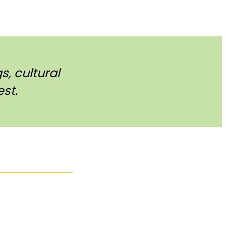
, cultural
st.