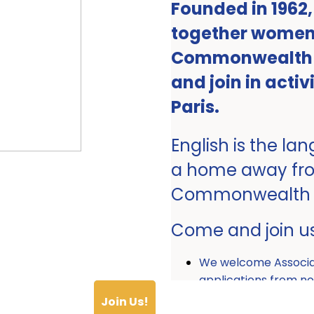
Founded in 1962
together women 
Commonwealth ro
and join in activ
Paris.
English is the la
a home away fr
Commonwealth
Come and join u
We welcome Associ
applications from
Join Us!