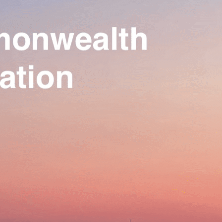
Our Association
▴
▾
Activities
▴
▾
Join us
▴
▾