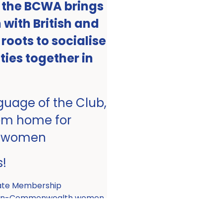
, the BCWA brings
with British and
ots to socialise
ities together in
nguage of the Club,
om home for
 women
s!
ate Membership
 non-Commonwealth women.