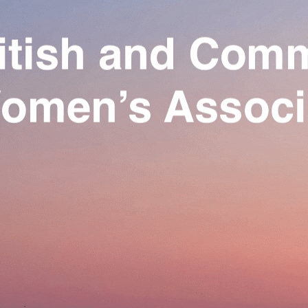
Exporter les lignes sélectionnées
Exporter toutes les colonnes
Exporter uniquement les colonnes affichées
Menu
Ajoutez un logo, un bouton, des réseaux sociaux
Cliquez pour éditer
Our Association
▴
▾
Activities
▴
▾
Join us
▴
▾
Se connecter