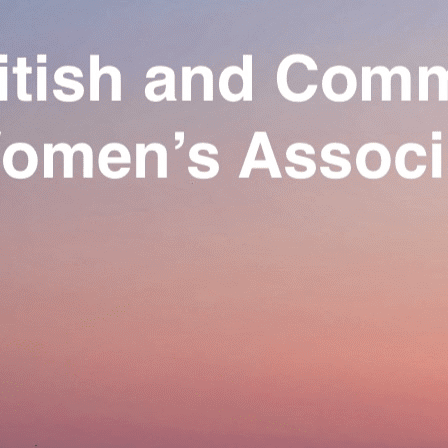
Exporter les lignes sélectionnées
Exporter toutes les colonnes
Exporter uniquement les colonnes affichées
Menu
Ajoutez un logo, un bouton, des réseaux sociaux
Cliquez pour éditer
Our Association
▴
▾
Activities
▴
▾
Join us
▴
▾
Se connecter