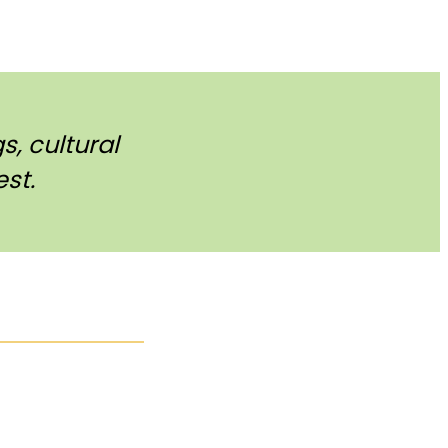
, cultural
st.