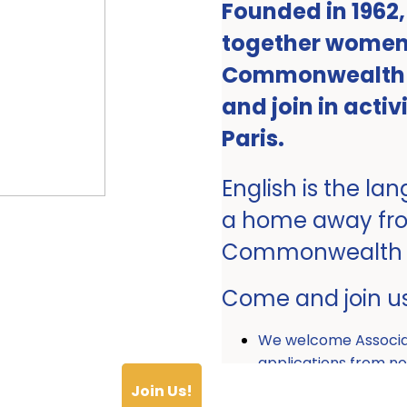
Founded in 1962
together women 
Commonwealth ro
and join in activ
Paris.
English is the la
a home away fr
Commonwealth
Come and join u
We welcome Associ
applications from
Join Us!