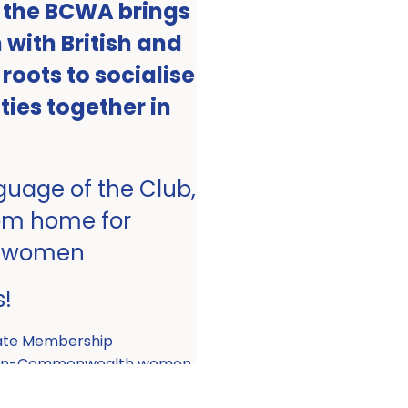
, the BCWA brings
with British and
ots to socialise
ities together in
nguage of the Club,
om home for
 women
s!
ate Membership
 non-Commonwealth women.