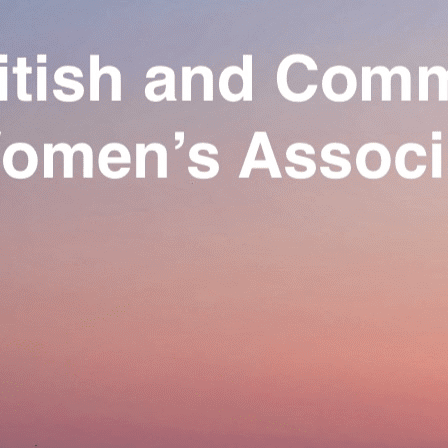
Exporter les lignes sélectionnées
Exporter toutes les colonnes
Exporter uniquement les colonnes affichées
Menu
Ajoutez un logo, un bouton, des réseaux sociaux
Cliquez pour éditer