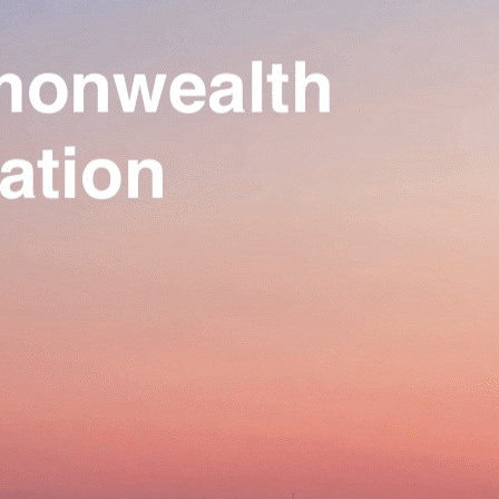
Our Association
▴
▾
Activities
▴
▾
Join us
▴
▾